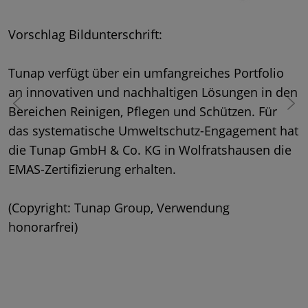
Vorschlag Bildunterschrift:
Tunap verfügt über ein umfangreiches Portfolio
an innovativen und nachhaltigen Lösungen in den
Bereichen Reinigen, Pflegen und Schützen. Für
das systematische Umweltschutz-Engagement hat
die Tunap GmbH & Co. KG in Wolfratshausen die
V
EMAS-Zertifizierung erhalten.
v
(Copyright: Tunap Group, Verwendung
G
honorarfrei)
Z
I
F
G