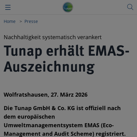
Home
Presse
Zurück
Zurück
Zurück
Nachhaltigkeit systematisch verankert
Vision
TUNAP Automotive
Deutsch
Tunap erhält EMAS-
Qualität
TUNAP Industry
Auszeichnung
Meilensteine
Private Brand
Nachhaltigkeit
TUNAP SPORTS
Wolfratshausen, 27. März 2026
Forschung & Entwicklung
Produkt-Highlights
Die Tunap GmbH & Co. KG ist offiziell nach
dem europäischen
Gesundheit & Umwelt
Messen
Umweltmanagementsystem EMAS (Eco-
Management and Audit Scheme) registriert.
Governance & Compliance