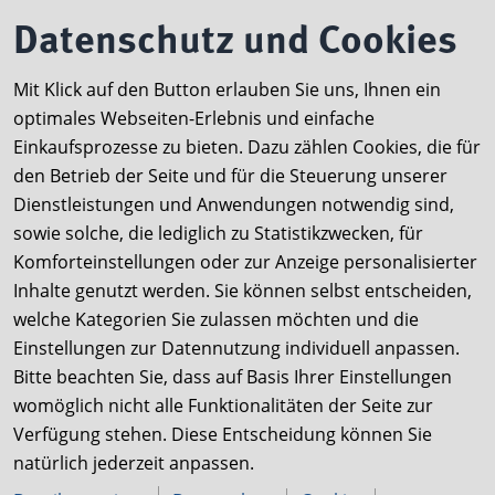
Datenschutz und Cookies
Folgen Sie uns
Mit Klick auf den Button erlauben Sie uns, Ihnen ein
LinkedIn
optimales Webseiten-Erlebnis und einfache
Einkaufsprozesse zu bieten. Dazu zählen Cookies, die für
Instagram
den Betrieb der Seite und für die Steuerung unserer
YouTube
Dienstleistungen und Anwendungen notwendig sind,
sowie solche, die lediglich zu Statistikzwecken, für
Online-Shops
Komforteinstellungen oder zur Anzeige personalisierter
Inhalte genutzt werden. Sie können selbst entscheiden,
B2B-Shop
welche Kategorien Sie zulassen möchten und die
Einstellungen zur Datennutzung individuell anpassen.
TUNAP SPORTS B2C-Shop
Bitte beachten Sie, dass auf Basis Ihrer Einstellungen
womöglich nicht alle Funktionalitäten der Seite zur
Wir setzen uns für eine barrierefreie Nutzung
Verfügung stehen. Diese Entscheidung können Sie
unserer Website ein und arbeiten kontinuierlich an
natürlich jederzeit anpassen.
deren Verbesserung.