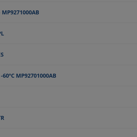
ro MP9271000AB
PL
ES
 -60ºC MP92701000AB
TR