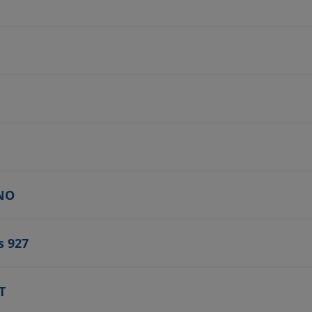
 NO
s 927
T