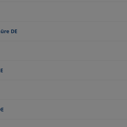
hüre DE
DE
DE