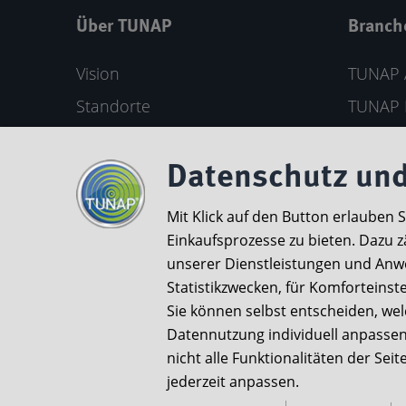
Über TUNAP
Branch
Vision
TUNAP 
Standorte
TUNAP 
Meilensteine
Private
Nachhaltigkeit
TUNAP 
Datenschutz und
Forschung & Entwicklung
Produkt
Mit Klick auf den Button erlauben 
Karriere
Einkaufsprozesse zu bieten. Dazu z
unserer Dienstleistungen und Anwe
Kontaktformular
Statistikzwecken, für Komforteinst
Sie können selbst entscheiden, we
Wir setzen uns für eine barrierefreie Nutzu
Datennutzung individuell anpassen.
nicht alle Funktionalitäten der Se
jederzeit anpassen.