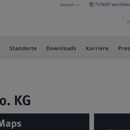
TUNAP worldwi
Deutsch
e
Standorte
Downloads
Karriere
Pre
o. KG
 Maps