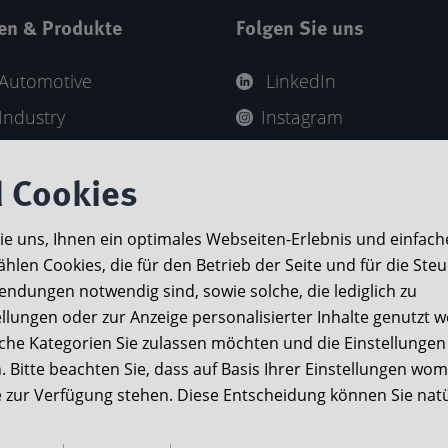
en & Produkte
Folgen Sie uns
Automotive
LinkedIn
Industry
Instagram
 Brand
YouTube
SPORTS
 Cookies
-Highlights
Sie uns, Ihnen ein optimales Webseiten-Erlebnis und einfach
ählen Cookies, die für den Betrieb der Seite und für die Ste
ndungen notwendig sind, sowie solche, die lediglich zu
ellungen oder zur Anzeige personalisierter Inhalte genutzt 
lche Kategorien Sie zulassen möchten und die Einstellungen
ng unserer Website ein und arbeiten kontinuierlich an 
 Bitte beachten Sie, dass auf Basis Ihrer Einstellungen wom
ite zur Verfügung stehen. Diese Entscheidung können Sie natü