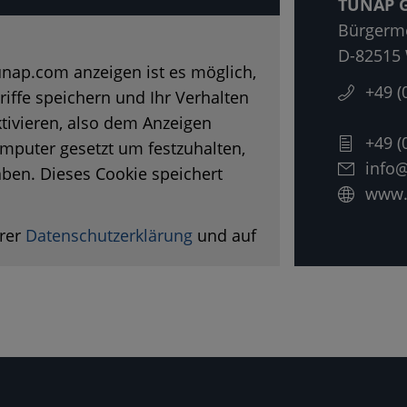
TUNAP G
Bürgerme
D-82515 
nap.com anzeigen ist es möglich,
+49 (
riffe speichern und Ihr Verhalten
ktivieren, also dem Anzeigen
+49 (
mputer gesetzt um festzuhalten,
info
ben. Dieses Cookie speichert
www.
erer
Datenschutzerklärung
und auf
eren