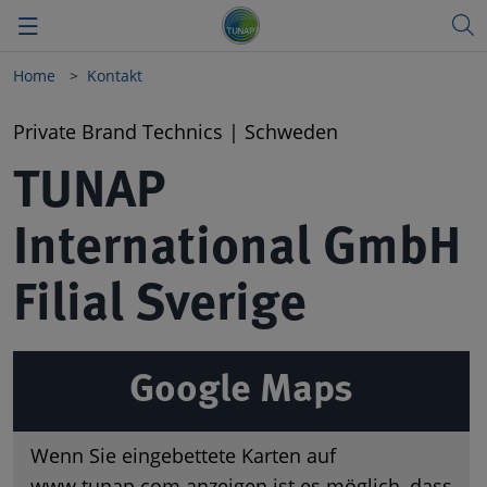
Home
Kontakt
Zurück
Zurück
Zurück
Private Brand Technics | Schweden
Vision
TUNAP Automotive
Deutsch
TUNAP
Qualität
TUNAP Industry
English
International GmbH
Meilensteine
Private Brand
Filial Sverige
Nachhaltigkeit
TUNAP SPORTS
Forschung & Entwicklung
Produkt-Highlights
Google Maps
Gesundheit & Umwelt
Messen
Wenn Sie eingebettete Karten auf
Governance & Compliance
www.tunap.com anzeigen ist es möglich, dass