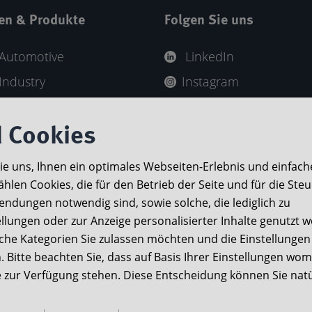
en & Produkte
Folgen Sie uns
Automotive
LinkedIn
Industry
Instagram
 Brand
YouTube
SPORTS
 Cookies
-Highlights
Sie uns, Ihnen ein optimales Webseiten-Erlebnis und einfach
ählen Cookies, die für den Betrieb der Seite und für die Ste
ndungen notwendig sind, sowie solche, die lediglich zu
ellungen oder zur Anzeige personalisierter Inhalte genutzt 
lche Kategorien Sie zulassen möchten und die Einstellungen
ng unserer Website ein und arbeiten kontinuierlich an 
 Bitte beachten Sie, dass auf Basis Ihrer Einstellungen wom
ite zur Verfügung stehen. Diese Entscheidung können Sie natü