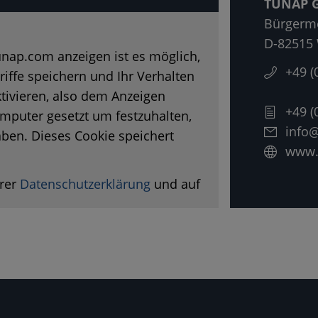
TUNAP G
Bürgerme
D-82515 
nap.com anzeigen ist es möglich,
+49 (
riffe speichern und Ihr Verhalten
ktivieren, also dem Anzeigen
+49 (
mputer gesetzt um festzuhalten,
info
ben. Dieses Cookie speichert
www.
erer
Datenschutzerklärung
und auf
eren