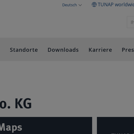
TUNAP worldwi
Deutsch
e
Standorte
Downloads
Karriere
Pre
o. KG
 Maps