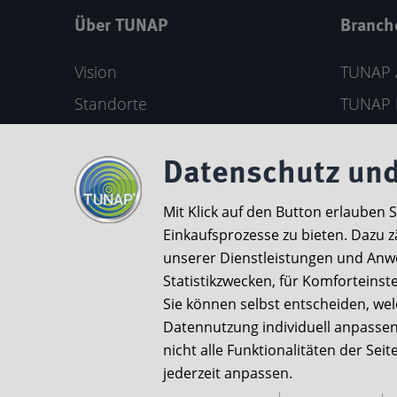
Über TUNAP
Branch
Vision
TUNAP 
Standorte
TUNAP 
Meilensteine
Private
Nachhaltigkeit
TUNAP 
Datenschutz und
Forschung & Entwicklung
Produkt
Mit Klick auf den Button erlauben 
Karriere
Einkaufsprozesse zu bieten. Dazu z
unserer Dienstleistungen und Anwe
Kontaktformular
Statistikzwecken, für Komforteinst
Sie können selbst entscheiden, we
Wir setzen uns für eine barrierefreie Nutzu
Datennutzung individuell anpassen.
nicht alle Funktionalitäten der Se
jederzeit anpassen.