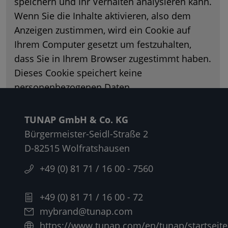
speichern und Ihr Verhalten analysieren kann.
Wenn Sie die Inhalte aktivieren, also dem
Chemical Compliance
Anzeigen zustimmen, wird ein Cookie auf
Ihrem Computer gesetzt um festzuhalten,
dass Sie in Ihrem Browser zugestimmt haben.
Dieses Cookie speichert keine
personenbezogenen Daten.
Weitere Informationen finden Sie in unserer
TUNAP GmbH & Co. KG
Datenschutzerklärung
und auf der
Cookie-
Bürgermeister-Seidl-Straße 2
Seite
.
D-82515 Wolfratshausen
Karte aktivieren
+49 (0) 81 71 / 16 00 - 7560
+49 (0) 81 71 / 16 00 - 72
mybrand@tunap.com
https://www.tunap.com/en/tunap/startseite/