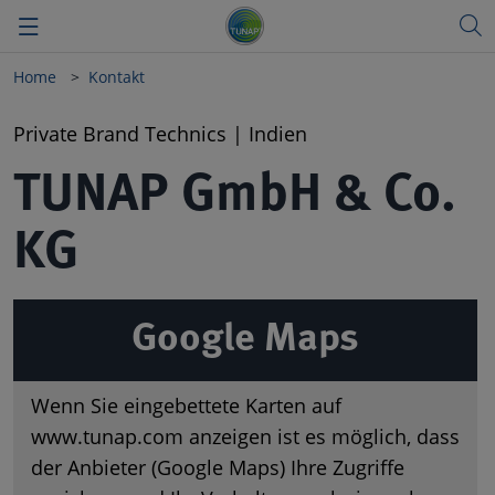
Home
Kontakt
Zurück
Zurück
Zurück
Private Brand Technics | Indien
Vision
TUNAP Automotive
Deutsch
TUNAP GmbH & Co.
Qualität
TUNAP Industry
English
KG
Meilensteine
Private Brand
Nachhaltigkeit
TUNAP SPORTS
Google Maps
Forschung & Entwicklung
Produkt-Highlights
Wenn Sie eingebettete Karten auf
Gesundheit & Umwelt
Messen
www.tunap.com anzeigen ist es möglich, dass
der Anbieter (Google Maps) Ihre Zugriffe
Governance & Compliance