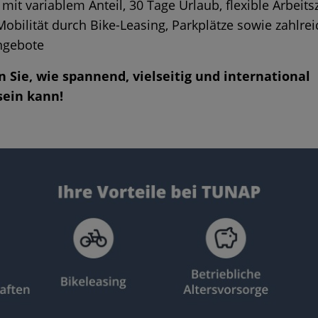
mit variablem Anteil, 30 Tage Urlaub, flexible Arbeitsz
bilität durch Bike-Leasing, Parkplätze sowie zahlrei
angebote
 Sie, wie spannend, vielseitig und international
sein kann!