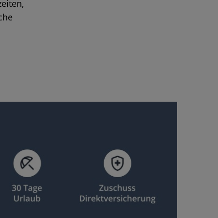
eiten,
che