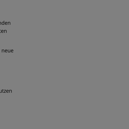
unden
ten
d neue
utzen