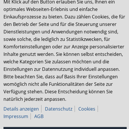
Instagram
Mit Klick auf den Button erlauben Sie uns, Ihnen ein
optimales Webseiten-Erlebnis und einfache
YouTube
Einkaufsprozesse zu bieten. Dazu zählen Cookies, die für
den Betrieb der Seite und für die Steuerung unserer
Online-Shops
Dienstleistungen und Anwendungen notwendig sind,
sowie solche, die lediglich zu Statistikzwecken, für
B2B-Shop
Komforteinstellungen oder zur Anzeige personalisierter
TUNAP SPORTS B2C-Shop
Inhalte genutzt werden. Sie können selbst entscheiden,
welche Kategorien Sie zulassen möchten und die
Wir setzen uns für eine barrierefreie Nutzung
Einstellungen zur Datennutzung individuell anpassen.
unserer Website ein und arbeiten kontinuierlich an
Bitte beachten Sie, dass auf Basis Ihrer Einstellungen
womöglich nicht alle Funktionalitäten der Seite zur
deren Verbesserung.
Verfügung stehen. Diese Entscheidung können Sie
natürlich jederzeit anpassen.
Details anzeigen
Datenschutz
Cookies
Impressum
AGB
TUNAP wirkt.