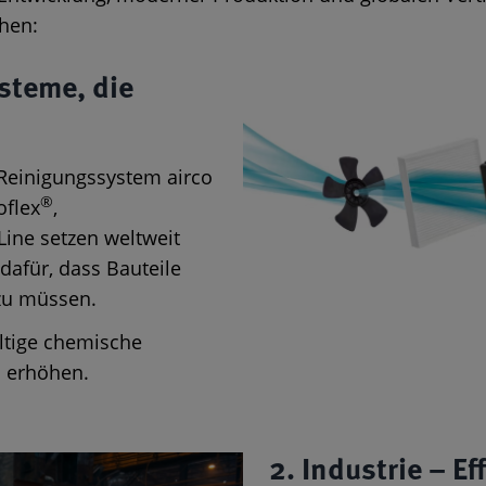
chen:
steme, die
Reinigungssystem airco
®
oflex
,
ine setzen weltweit
dafür, dass Bauteile
 zu müssen.
altige chemische
 erhöhen.
2. Industrie – E