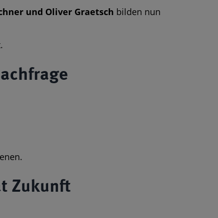
chner und Oliver Graetsch
bilden nun
.
Nachfrage
ienen.
at Zukunft